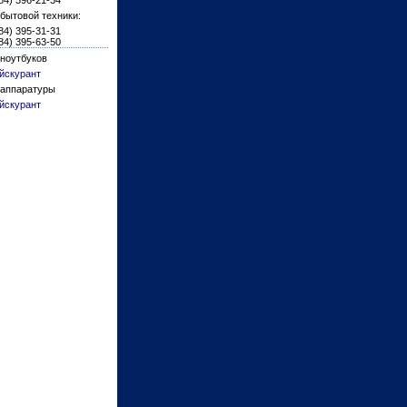
84) 396-21-34
бытовой техники:
84) 395-31-31
84) 395-63-50
ноутбуков
йскурант
 аппаратуры
йскурант