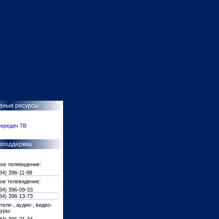
зные ресурсы
ередач ТВ
хподдержка
ое телевидение:
84) 396-11-88
ое телевидение:
84) 396-09-33
84) 396-13-73
теле-, аудио-, видео-
уры: