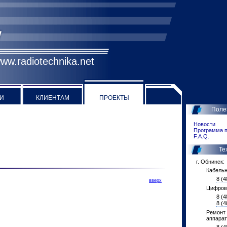
ww.radiotechnika.net
И
КЛИЕНТАМ
ПРОЕКТЫ
Поле
Новости
Программа п
F.A.Q.
Те
г. Обнинск:
Кабельн
8 (4
вверх
Цифров
8 (4
8 (4
Ремонт 
аппарат